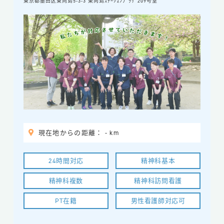
東京都墨田区東向島5-3-3 東向島ｽﾃｰｼｮﾝﾌﾟﾗｻﾞ209号室
サイト利用規約
医療機関登録規約
プライバシーポリシー
お気に入りクリニック一覧
お問い合わせ
無料掲載申請フォーム
現在地からの距離： - km
Copyright
在宅医療どっとコム
©2026 All rights reserved.
24時間対応
精神科基本
精神科複数
精神科訪問看護
PT在籍
男性看護師対応可