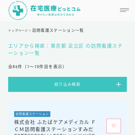
訪問看護ステーション一覧
トップページ
>
掲載を申請する
お気に入り
エリアから検索：東京都 足立区 の訪問看護ステ
ーション一覧
在宅医療どっとコムとは
全86件（1〜10件目を表示）
はじめての方へ
絞り込み検索
掲載を希望の方へ
よくある質問
お知らせ
お役立ちコラム
訪問看護ステーション
株式会社 ふたばケアメディカル Ｆ
ＣＭ訪問看護ステーションすみだ
運営会社情報