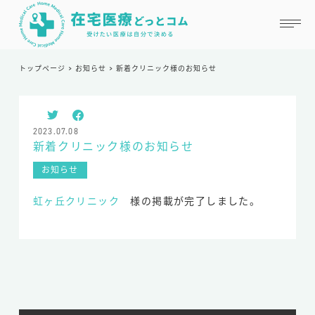
トップページ
>
お知らせ
>
新着クリニック様のお知らせ
掲載を申請する
お気に入り
2023.07.08
新着クリニック様のお知らせ
在宅医療どっとコムとは
お知らせ
はじめての方へ
虹ヶ丘クリニック
様の掲載が完了しました。
掲載を希望の方へ
よくある質問
お知らせ
お役立ちコラム
運営会社情報