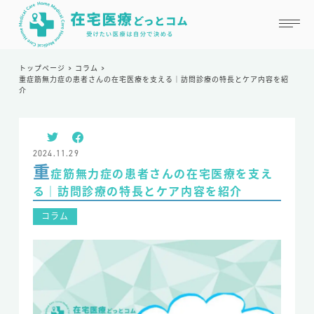
トップページ
>
コラム
>
重症筋無力症の患者さんの在宅医療を支える｜訪問診療の特長とケア内容を紹
掲載を申請する
お気に入り
介
在宅医療どっとコムとは
2024.11.29
重
症筋無力症の患者さんの在宅医療を支え
はじめての方へ
る｜訪問診療の特長とケア内容を紹介
掲載を希望の方へ
コラム
よくある質問
お知らせ
お役立ちコラム
運営会社情報