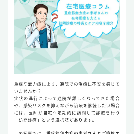
サイト利用規約
医療機関登録規約
プライバシーポリシー
お気に入りクリニック一覧
お問い合わせ
無料掲載申請フォーム
重症筋無力症により、通院での治療に不安を感じて
Copyright
在宅医療どっとコム
©2026 All rights reserved.
いませんか？
症状の進行によって通院が難しくなってきた場合
や、感染リスクを抑えながら治療を継続したい場合
には、医師が自宅へ定期的に訪問して診療を行う
「訪問診療」という選択肢があります。
この記事では、
重症筋無力症の患者さんとご家族の