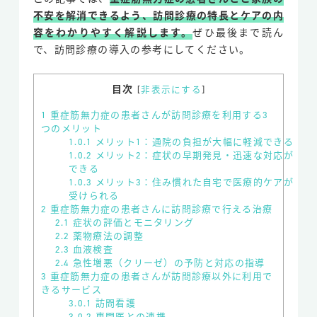
不安を解消できるよう、訪問診療の特長とケアの内
容をわかりやすく解説します。
ぜひ最後まで読ん
で、訪問診療の導入の参考にしてください。
目次
[
非表示にする
]
1
重症筋無力症の患者さんが訪問診療を利用する3
つのメリット
1.0.1
メリット1：通院の負担が大幅に軽減できる
1.0.2
メリット2：症状の早期発見・迅速な対応が
できる
1.0.3
メリット3：住み慣れた自宅で医療的ケアが
受けられる
2
重症筋無力症の患者さんに訪問診療で行える治療
2.1
症状の評価とモニタリング
2.2
薬物療法の調整
2.3
血液検査
2.4
急性増悪（クリーゼ）の予防と対応の指導
3
重症筋無力症の患者さんが訪問診療以外に利用で
きるサービス
3.0.1
訪問看護
3.0.2
専門医との連携